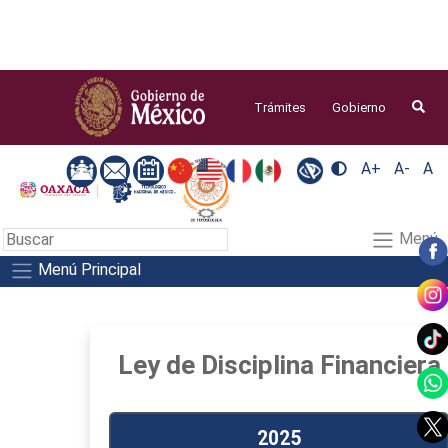
Búsqu
Trámites
Gobierno
A+
A-
A
Menú
Menú Principal
Ley de Disciplina Financiera
2025