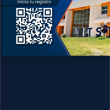
Email: dir_dteposcolula@tecnm.mx
Teléfono: (953) 552 7138
Enlaces
Portal de Obligaciones de Transparencia
INAI